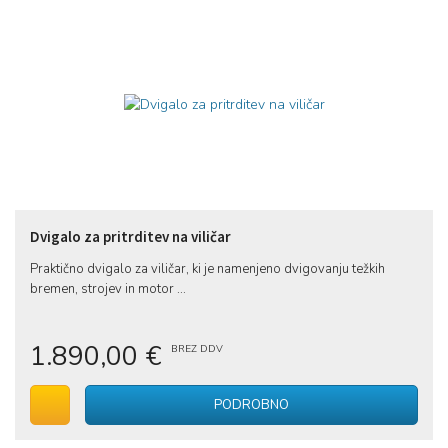
Dvigalo za pritrditev na viličar
Praktično dvigalo za viličar, ki je namenjeno dvigovanju težkih
bremen, strojev in motor ...
1.890,00 €
BREZ DDV
V voziček
PODROBNO