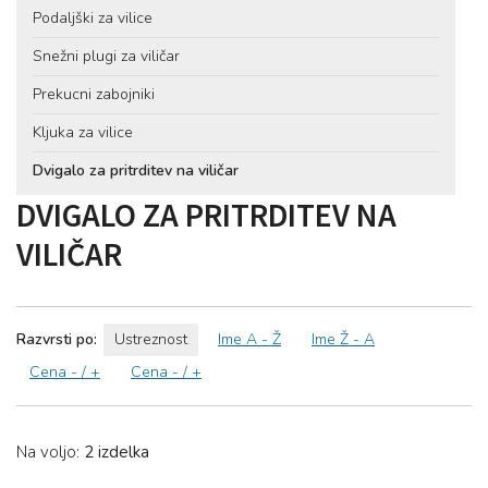
Podaljški za vilice
Snežni plugi za viličar
Prekucni zabojniki
Kljuka za vilice
Dvigalo za pritrditev na viličar
DVIGALO ZA PRITRDITEV NA
VILIČAR
Razvrsti po:
Ustreznost
Ime A - Ž
Ime Ž - A
Cena - / +
Cena - / +
Na voljo:
2 izdelka