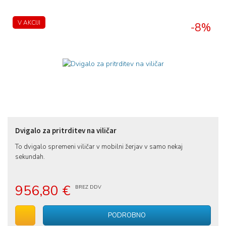
V AKCIJI
-8%
Dvigalo za pritrditev na viličar
To dvigalo spremeni viličar v mobilni žerjav v samo nekaj
sekundah.
956,80 €
BREZ DDV
V voziček
PODROBNO