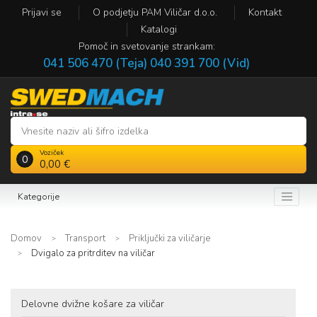
Prijavi se
O podjetju PAM Viličar d.o.o.
Kontakt
Katalogi
Pomoč in svetovanje strankam:
041 506 470 (Teja)
040 391 700 (Vid)
Voziček
0
0,00 €
Kategorije
Domov
Transport
Priključki za viličarje
Dvigalo za pritrditev na viličar
Delovne dvižne košare za viličar