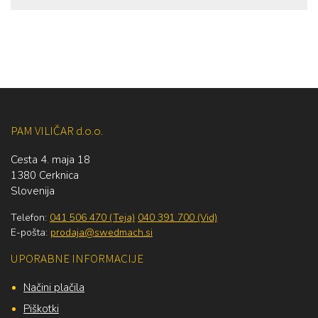
PAM VILIČAR d.o.o.
Cesta 4. maja 18
1380 Cerknica
Slovenija
Telefon:
041 506 470 (Teja)
040 391 700 (Vid)
E-pošta:
prodaja@swedmach.si
UPORABNE INFORMACIJE
Načini plačila
Piškotki