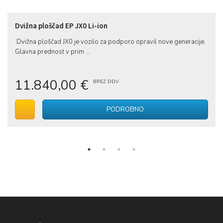
Dvižna ploščad EP JX0 Li-ion
Dvižna ploščad JX0 je vozilo za podporo opravil nove generacije.
Glavna prednost v prim ...
11.840,00 €
BREZ DDV
V voziček
PODROBNO