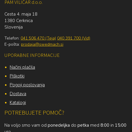
PAM VILIČAR d.o.o.
Cesta 4. maja 18
1380 Cerknica
Slovenija
Telefon:
041 506 470 (Teja)
040 391 700 (Vid)
E-pošta:
prodaja@swedmach.si
UPORABNE INFORMACIJE
Načini plačila
Piškotki
Pogoji poslovanja
Dostava
Katalogi
POTREBUJETE POMOČ?
Na voljo smo vam od
ponedeljka
do
petka
med
8:00
in
15:00
uro.