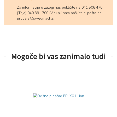
Za informacije o zalogi nas pokličite na 041 506 470
(Teja) 040 391 700 (Vid) ali nam pošljite e-pošto na
prodaja@swedmach.si.
Mogoče bi vas zanimalo tudi