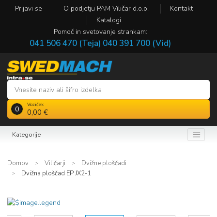
Prijavi se
O podjetju PAM Viličar d.o.o.
Kontakt
Katalogi
Pomoč in svetovanje strankam:
041 506 470 (Teja)
040 391 700 (Vid)
Voziček
0
0,00 €
Kategorije
Domov
Viličarji
Dvižne ploščadi
Dvižna ploščad EP JX2-1