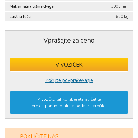
Maksimalna višina dviga
3000 mm
Lastna teža
1620 kg
Vprašajte za ceno
V VOZIČEK
Izdelek ste uspešno dodali v
voziček
.
Pošljite povpraševanje
V vozičku lahko izberete ali želite
prejeti ponudbo ali pa oddate naročilo.
POKLIČITE NAS