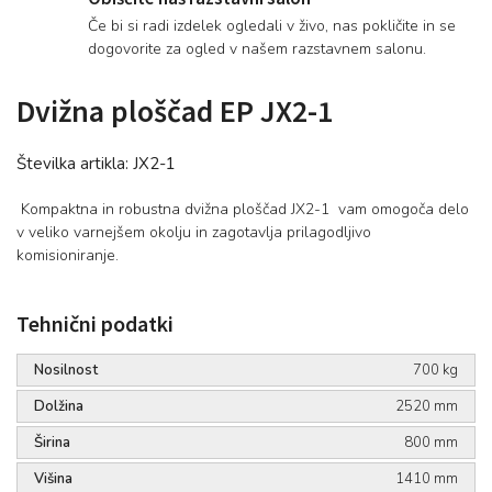
Če bi si radi izdelek ogledali v živo, nas pokličite in se
dogovorite za ogled v našem razstavnem salonu.
Dvižna ploščad EP JX2-1
Številka artikla:
JX2-1
Kompaktna in robustna dvižna ploščad JX2-1 vam omogoča delo
v veliko varnejšem okolju in zagotavlja prilagodljivo
komisioniranje.
Tehnični podatki
Nosilnost
700 kg
Dolžina
2520 mm
Širina
800 mm
Višina
1410 mm