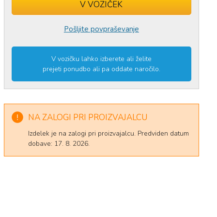
V VOZIČEK
Izdelek ste uspešno dodali v
voziček
.
Pošljite povpraševanje
V vozičku lahko izberete ali želite
prejeti ponudbo ali pa oddate naročilo.
NA ZALOGI PRI PROIZVAJALCU
Izdelek je na zalogi pri proizvajalcu. Predviden datum
dobave: 17. 8. 2026.