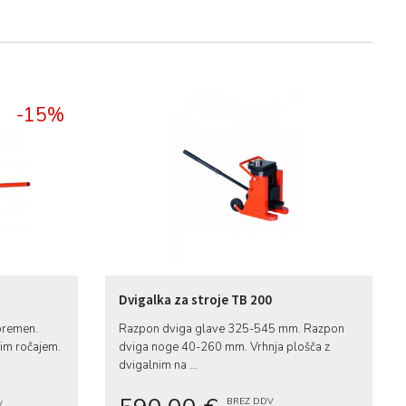
-15%
Dvigalka za stroje TB 200
bremen.
Razpon dviga glave 325-545 mm. Razpon
nim ročajem.
dviga noge 40-260 mm. Vrhnja plošča z
dvigalnim na ...
BREZ DDV
V