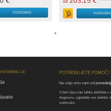
00 €
203,15 €
od
voziček
PODROBNO
V voziček
PODROBN
INFORMACIJE
POTREBUJETE POMOČ?
ila
Na voljo smo vam od
ponedelj
V tem času nas lahko obiščete v
slovanja
dogovoru, ogledate vse izdelke, ki
svetovalci.