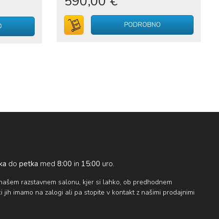
590,00 €
V voziček
PODROBNO
O
ka
do
petka
med
8:00
in
15:00
uro.
 našem razstavnem salonu, kjer si lahko, ob predhodnem
 jih imamo na zalogi ali pa stopite v kontakt z našimi prodajnimi