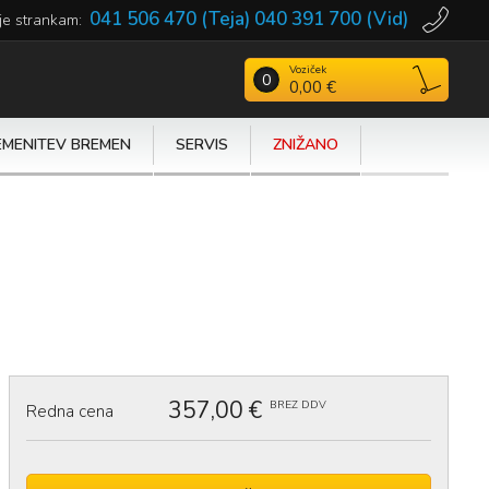
041 506 470 (Teja)
040 391 700 (Vid)
je strankam:
Voziček
Išči
0
0,00 €
EMENITEV BREMEN
SERVIS
ZNIŽANO
357,00 €
BREZ DDV
Redna cena