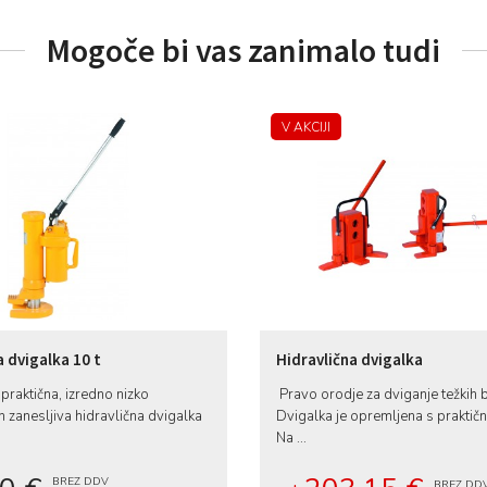
Mogoče bi vas zanimalo tudi
V AKCIJI
a dvigalka 10 t
Hidravlična dvigalka
praktična, izredno nizko
Pravo orodje za dviganje težkih 
 zanesljiva hidravlična dvigalka
Dvigalka je opremljena s praktič
Na ...
BREZ DDV
BREZ DD