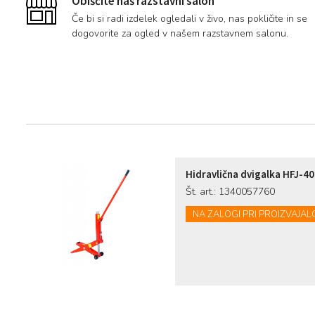
Obiščite naš razstavni salon
Če bi si radi izdelek ogledali v živo, nas pokličite in se
dogovorite za ogled v našem razstavnem salonu.
Hidravlična dvigalka HFJ-40
Št. art.: 1340057760
NA ZALOGI PRI PROIZVAJAL