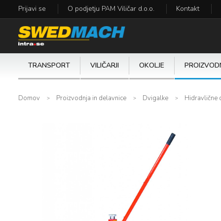
Prijavi se
O podjetju PAM Viličar d.o.o.
Kontakt
TRANSPORT
VILIČARJI
OKOLJE
PROIZVODN
Domov
Proizvodnja in delavnice
Dvigalke
Hidravlične 