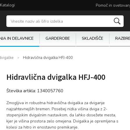
Katalogi
Pomoč in svetovan
JA IN DELAVNICE
GARDEROBE
SKLADIŠČE
RAZBR
dvigalke
Hidravlična dvigalka HFJ-400
Hidravlična dvigalka HFJ-400
Številka artikla:
1340057760
Zmogljiva in robustna hidravlična dvigalka za dviganje
najzahtevnejših bremen. Posebej nizka višina dviga z 2-
stopenjskim dvigalnim nastavkom, da lahko dosežete mesta,
kjer je višina prostora zelo omejena. Dvigalka je opremljena s
kolesi za hitro in enostavno premikanje.