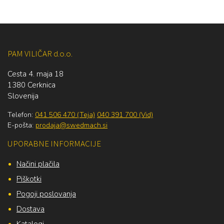
PAM VILIČAR d.o.o.
Cesta 4. maja 18
1380 Cerknica
Slovenija
Telefon:
041 506 470 (Teja)
040 391 700 (Vid)
E-pošta:
prodaja@swedmach.si
UPORABNE INFORMACIJE
Načini plačila
Piškotki
Pogoji poslovanja
Dostava
Katalogi