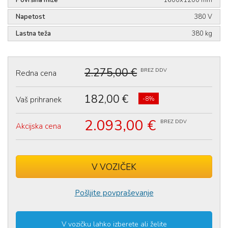
Napetost
380 V
Lastna teža
380 kg
2.275,00 €
BREZ DDV
Redna cena
182,00 €
Vaš prihranek
-8%
2.093,00 €
BREZ DDV
Akcijska cena
V VOZIČEK
Izdelek ste uspešno dodali v
voziček
.
Pošljite povpraševanje
V vozičku lahko izberete ali želite