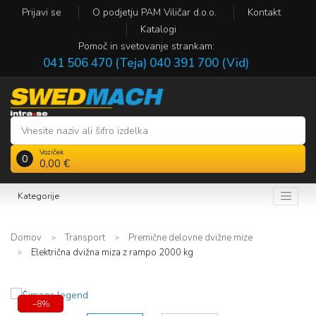
Prijavi se
O podjetju PAM Viličar d.o.o.
Kontakt
Katalogi
Pomoč in svetovanje strankam:
041 506 470 (Teja)
040 391 700 (Vid)
Voziček
0
0,00 €
Kategorije
Domov
Transport
Premične delovne dvižne mize
Električna dvižna miza z rampo 2000 kg
−8%