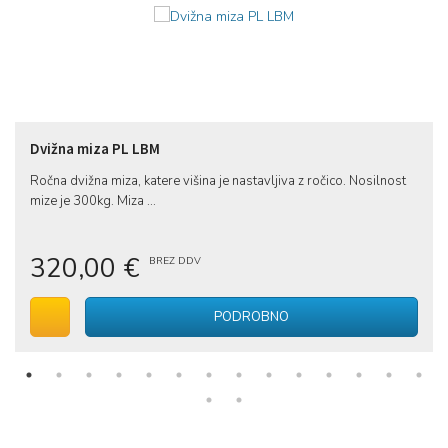
Dvižna miza PL LBM
Ročna dvižna miza, katere višina je nastavljiva z ročico. Nosilnost
mize je 300kg. Miza ...
320,00 €
BREZ DDV
V voziček
PODROBNO