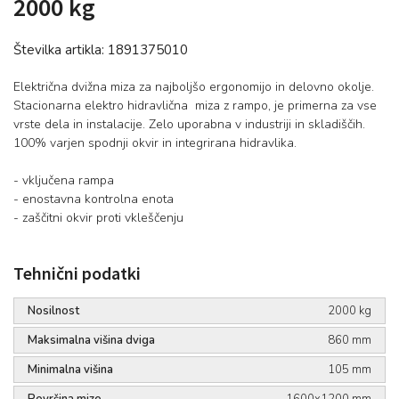
2000 kg
Številka artikla:
1891375010
Električna dvižna miza za najboljšo ergonomijo in delovno okolje.
Stacionarna elektro hidravlična miza z rampo, je primerna za vse
vrste dela in instalacije.
Zelo uporabna v industriji in skladiščih.
100% varjen spodnji okvir in integrirana hidravlika.
- vključena rampa
- enostavna kontrolna enota
- zaščitni okvir proti vkleščenju
Tehnični podatki
Nosilnost
2000 kg
Maksimalna višina dviga
860 mm
Minimalna višina
105 mm
Površina mize
1600x1200 mm