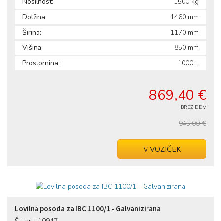
Nosilnost:
1500 kg
Dolžina:
1460 mm
Širina:
1170 mm
Višina:
850 mm
Prostornina :
1000 L
869,40 €
BREZ DDV
945,00 €
V VOZIČEK
Lovilna posoda za IBC 1100/1 - Galvanizirana
Št. art.: 10947