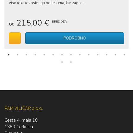
visokokakovostnega polietilena, kar zago ...
215,00 €
BREZ DDV
od
V voziček
PODROBNO
PAM VILIČAR d.o.o.
Cesta 4. maja 18
1380 Cerknica