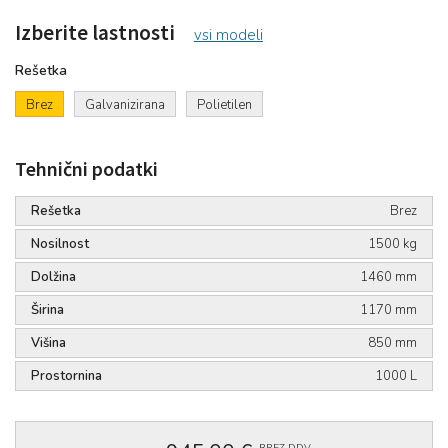
Izberite lastnosti
vsi modeli
Rešetka
Brez
Galvanizirana
Polietilen
Tehnični podatki
Rešetka
Brez
Nosilnost
1500 kg
Dolžina
1460 mm
Širina
1170 mm
Višina
850 mm
Prostornina
1000 L
BREZ DDV