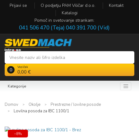
Prijavi se
O podjetju PAM Viličar d.o.o.
Kontakt
Katalogi
Pomoč in svetovanje strankam:
041 506 470 (Teja)
040 391 700 (Vid)
Voziček
0
0,00 €
Kategorije
Domov
Okolje
Prestrezne / lovilne posode
Lovilna posoda za IBC 1100/1
−8%