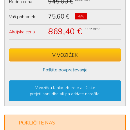
945,00 €
Redna cena
75,60 €
Vaš prihranek
-8%
869,40 €
BREZ DDV
Akcijska cena
V VOZIČEK
Izdelek ste uspešno dodali v
voziček
.
Pošljite povpraševanje
V vozičku lahko izberete ali želite
prejeti ponudbo ali pa oddate naročilo.
POKLIČITE NAS