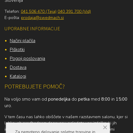
Slovenija
Telefon:
041 506 470 (Teja)
040 391 700 (Vid)
E-pošta:
prodaja@swedmach.si
UPORABNE INFORMACIJE
Načini plačila
Piškotki
Pogoji poslovanja
Dostava
Katalogi
POTREBUJETE POMOČ?
Na voljo smo vam od
ponedeljka
do
petka
med
8:00
in
15:00
uro.
V tem času nas lahko obiščete v našem razstavnem salonu, kjer si
lahko, ob predhodnem dogovoru, ogledate vse izdelke, ki jih
imamo na zalogi ali pa stopite v kontakt z našimi prodajnimi
Za nemoteno delovanje spletne trgovine in