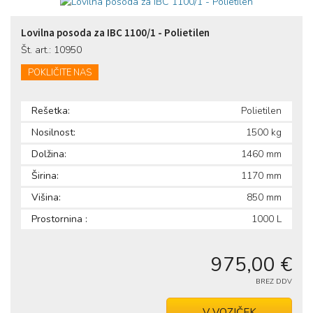
Lovilna posoda za IBC 1100/1 - Polietilen
Št. art.: 10950
POKLIČITE NAS
Rešetka:
Polietilen
Nosilnost:
1500 kg
Dolžina:
1460 mm
Širina:
1170 mm
Višina:
850 mm
Prostornina :
1000 L
975,00 €
BREZ DDV
V VOZIČEK