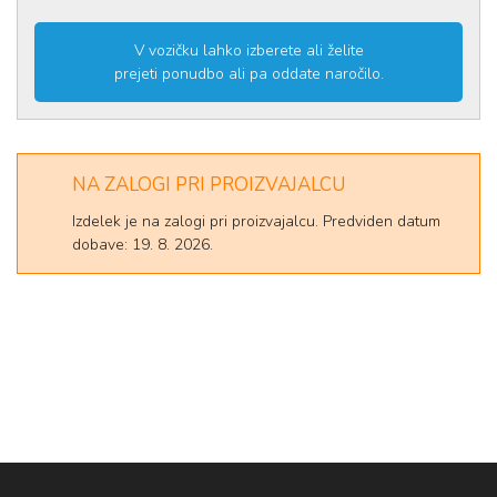
V vozičku lahko izberete ali želite
prejeti ponudbo ali pa oddate naročilo.
NA ZALOGI PRI PROIZVAJALCU
Izdelek je na zalogi pri proizvajalcu. Predviden datum
dobave: 19. 8. 2026.