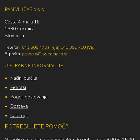
PAM VILIČAR d.o.o.
Cesta 4. maja 18
1380 Cerknica
Slovenija
Telefon:
041 506 470 (Teja)
040 391 700 (Vid)
E-pošta:
prodaja@swedmach.si
UPORABNE INFORMACIJE
Načini plačila
Piškotki
Pogoji poslovanja
Dostava
Katalogi
POTREBUJETE POMOČ?
Na voljo smo vam od
ponedeljka
do
petka
med
8:00
in
15:00