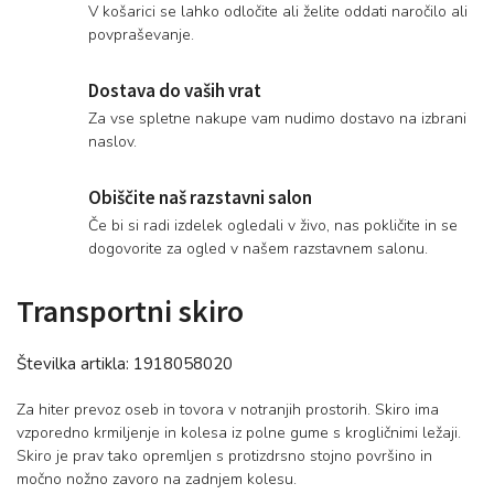
V košarici se lahko odločite ali želite oddati naročilo ali
povpraševanje.
Dostava do vaših vrat
Za vse spletne nakupe vam nudimo dostavo na izbrani
naslov.
Obiščite naš razstavni salon
Če bi si radi izdelek ogledali v živo, nas pokličite in se
dogovorite za ogled v našem razstavnem salonu.
Transportni skiro
Številka artikla:
1918058020
Za hiter prevoz oseb in tovora v notranjih prostorih. Skiro ima
vzporedno krmiljenje in kolesa iz polne gume s krogličnimi ležaji.
Skiro je prav tako opremljen s protizdrsno stojno površino in
močno nožno zavoro na zadnjem kolesu.