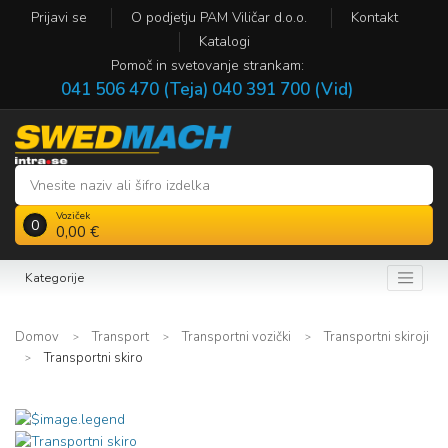
Prijavi se
O podjetju PAM Viličar d.o.o.
Kontakt
Katalogi
Pomoč in svetovanje strankam:
041 506 470 (Teja)
040 391 700 (Vid)
Voziček
0
0,00 €
Kategorije
Domov
Transport
Transportni vozički
Transportni skiroji
Transportni skiro