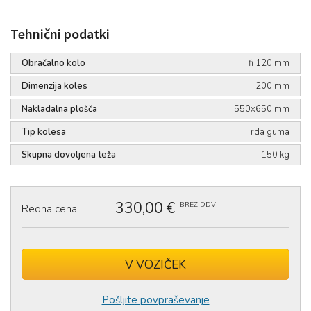
Tehnični podatki
Obračalno kolo
fi 120 mm
Dimenzija koles
200 mm
Nakladalna plošča
550x650 mm
Tip kolesa
Trda guma
Skupna dovoljena teža
150 kg
330,00 €
BREZ DDV
Redna cena
V VOZIČEK
Izdelek ste uspešno dodali v
voziček
.
Pošljite povpraševanje