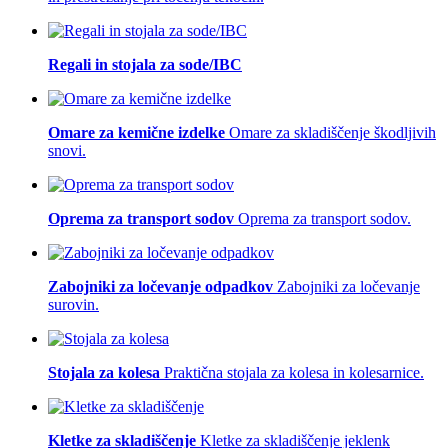
Regali in stojala za sode/IBC
Omare za kemične izdelke
Omare za skladiščenje škodljivih
snovi.
Oprema za transport sodov
Oprema za transport sodov.
Zabojniki za ločevanje odpadkov
Zabojniki za ločevanje
surovin.
Stojala za kolesa
Praktična stojala za kolesa in kolesarnice.
Kletke za skladiščenje
Kletke za skladiščenje jeklenk