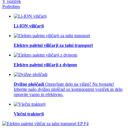
V voziček
Podrobno
Li-ION viličarji
Elektro paletni viličarji za talni transport
Elektro paletni viličarji z dvigom
Dvižne ploščadi
Opravljate delo na višini? Ne tvegajte!
Izberite našo dvižno ploščad oz komisionirni voziček in delo
opravite varno in efektivno.
Vlečni traktorji