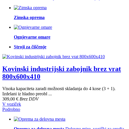
Zimska oprema
Ognjevarne omare
Stroji za čiščenje
Kovinski industrijski zabojnik brez vrat
800x600x410
Visoka kapaciteta zaradi možnosti skladanja do 4 kose (3 + 1).
Izdelani iz hladno preobl ...
309,00 €
Brez DDV
V voziček
Podrobno
Oprema za delovna mesta
Delovne mize, vozički za orodja,