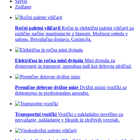
Servis
Znižano
Ročni paletni viličarji
Ročni in električni paletni viličarji za
različne načine manipulacije z blagom. Možnost ogleda v
salonu. Brezplačna dostava. Garancija.
Električna in ročna mini dvigala
Mini dvigala za
dvigovanje in transport, uporabna tudi kot delovna ploščad.
Premične delovne dvižne mize
Dvižni mizni vozički za
dolgotrajno in profesionalno uporabo.
Transportni vozički
Vozički z nakladalno površino za
prevažanje, nakladanje v fiksnih in zložjivih verzijah.