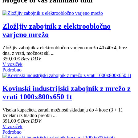
Mogoče bi vas zanimalo tudi
Zložljiv zabojnik z elektroobločno
varjeno mrežo
Zložljiv zabojnik z elektroobločno varjeno mrežo 40x40x4, brez
dna, z vrati, možnost skl ...
359,00 €
Brez DDV
V voziček
Podrobno
Kovinski industrijski zabojnik z mrežo z
vrati 1000x800x650 1t
Visoka kapaciteta zaradi možnosti skladanja do 4 kose (3 + 1).
Izdelani iz hladno preobli ...
391,00 €
Brez DDV
V voziček
Podrobno