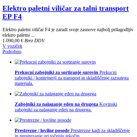
Elektro paletni viličar za talni transport
EP F4
Elektro paletni viličar F4 je zaradi svoje zasnove najbolj prilagodljiv
elektro paletni ...
1.090,00 €
Brez DDV
V voziček
Podrobno
Prekucni zabojniki za sortiranje surovin
Prekucni
zabojniki / kontejnerji za transport in skladiščenje razsutega
materiala.
Zabojniki za nalaganje eden na drugega
Kovinski
zabojniki za nalaganje eden na drugega.
Prestrezne / lovilne posode
Prestrezne kadi za skladiščenje
in prestrezanje pri točenju tekočin.