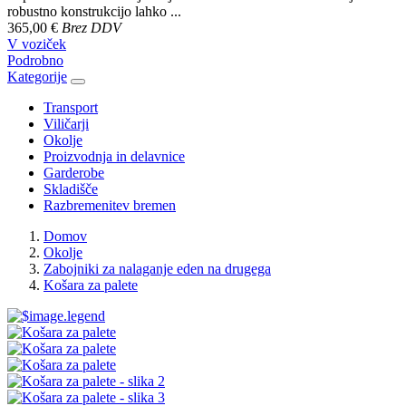
robustno konstrukcijo lahko ...
365,00 €
Brez DDV
V voziček
Podrobno
Kategorije
Transport
Viličarji
Okolje
Proizvodnja in delavnice
Garderobe
Skladišče
Razbremenitev bremen
Domov
Okolje
Zabojniki za nalaganje eden na drugega
Košara za palete