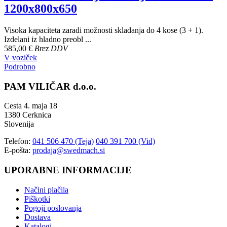
1200x800x650
Visoka kapaciteta zaradi možnosti skladanja do 4 kose (3 + 1).
Izdelani iz hladno preobl ...
585,00 €
Brez DDV
V voziček
Podrobno
PAM VILIČAR d.o.o.
Cesta 4. maja 18
1380 Cerknica
Slovenija
Telefon:
041 506 470 (Teja)
040 391 700 (Vid)
E-pošta:
prodaja@swedmach.si
UPORABNE INFORMACIJE
Načini plačila
Piškotki
Pogoji poslovanja
Dostava
Katalogi