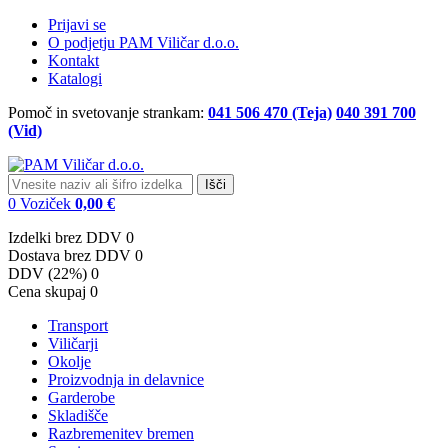
Prijavi se
O podjetju PAM Viličar d.o.o.
Kontakt
Katalogi
Pomoč in svetovanje strankam:
041 506 470 (Teja)
040 391 700
(Vid)
Išči
0
Voziček
0,00 €
Izdelki brez DDV
0
Dostava brez DDV
0
DDV (22%)
0
Cena skupaj
0
Transport
Viličarji
Okolje
Proizvodnja in delavnice
Garderobe
Skladišče
Razbremenitev bremen