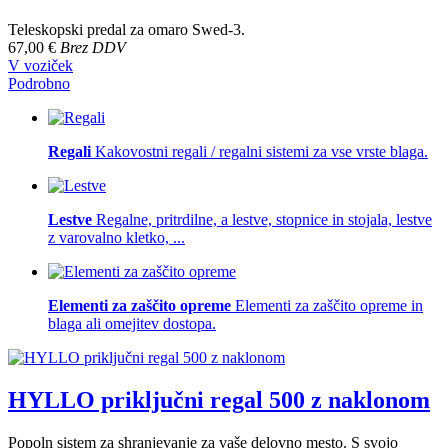
Teleskopski predal za omaro Swed-3.
67,00 €
Brez DDV
V voziček
Podrobno
Regali
Kakovostni regali / regalni sistemi za vse vrste blaga.
Lestve
Regalne, pritrdilne, a lestve, stopnice in stojala, lestve
z varovalno kletko, ...
Elementi za zaščito opreme
Elementi za zaščito opreme in
blaga ali omejitev dostopa.
HYLLO priključni regal 500 z naklonom
Popoln sistem za shranjevanje za vaše delovno mesto. S svojo