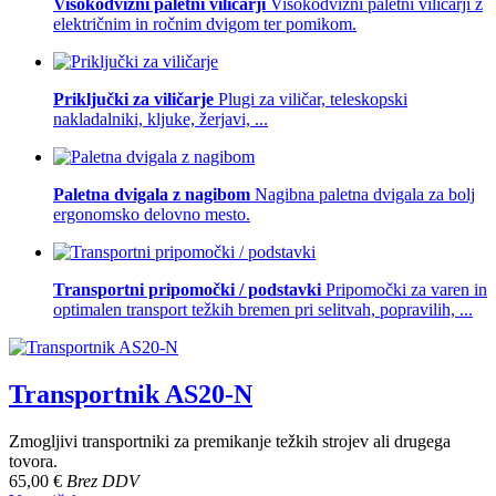
Visokodvižni paletni viličarji
Visokodvižni paletni viličarji z
električnim in ročnim dvigom ter pomikom.
Priključki za viličarje
Plugi za viličar, teleskopski
nakladalniki, kljuke, žerjavi, ...
Paletna dvigala z nagibom
Nagibna paletna dvigala za bolj
ergonomsko delovno mesto.
Transportni pripomočki / podstavki
Pripomočki za varen in
optimalen transport težkih bremen pri selitvah, popravilih, ...
Transportnik AS20-N
Zmogljivi transportniki za premikanje težkih strojev ali drugega
tovora.
65,00 €
Brez DDV