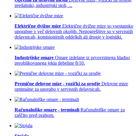
predalniki, industrijski stoli, ...
Električne dvižne mize
Električne dvižne mize so vsestansko
uporabne v več delovnih okoljih. Nepogrešljive so v servisnih
delavnicah, komisionirnih oddelkih ali drugje v logistiki.
Industrijske omare
Omare izdelane iz prvovrstnega hladno
preoblikovanega jekla debeline 8/10.
Premične delovne mize - vozički za orodje
Delovne mize
optimalne za uporabo v servisnih delavnicah.
Računalniške omare - terminali
Računalniške omare za
zaščito pred prahom.
Stojala