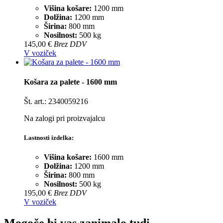
Višina košare:
1200 mm
Dolžina:
1200 mm
Širina:
800 mm
Nosilnost:
500 kg
145,00 €
Brez DDV
V voziček
Košara za palete - 1600 mm
Št. art.: 2340059216
Na zalogi pri proizvajalcu
Lastnosti izdelka:
Višina košare:
1600 mm
Dolžina:
1200 mm
Širina:
800 mm
Nosilnost:
500 kg
195,00 €
Brez DDV
V voziček