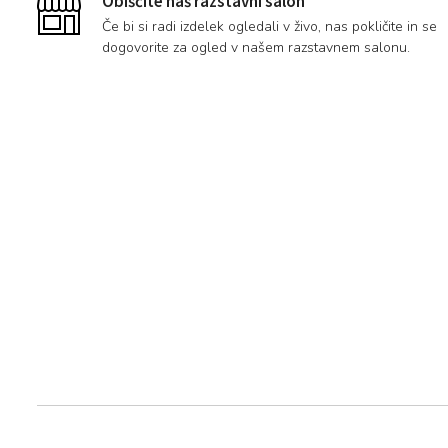
Obiščite naš razstavni salon
Če bi si radi izdelek ogledali v živo, nas pokličite in se
dogovorite za ogled v našem razstavnem salonu.