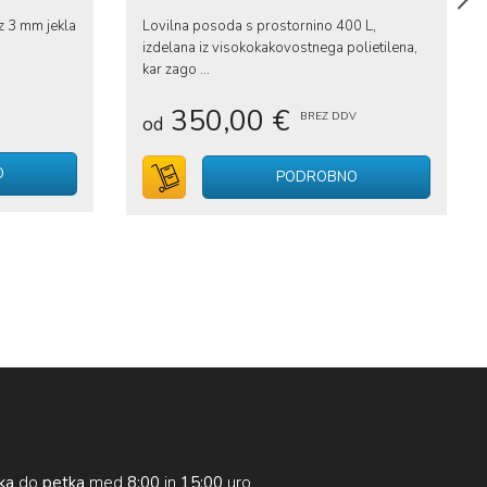
z 3 mm jekla
Lovilna posoda s prostornino 400 L,
izdelana iz visokokakovostnega polietilena,
kar zago ...
350,00 €
BREZ DDV
od
O
V voziček
PODROBNO
ka
do
petka
med
8:00
in
15:00
uro.