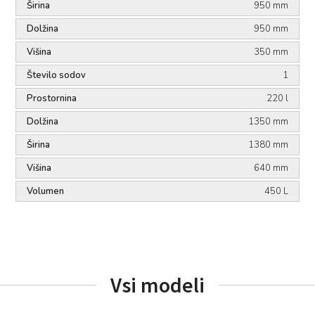
Širina
950 mm
Dolžina
950 mm
Višina
350 mm
Število sodov
1
Prostornina
220 l
Dolžina
1350 mm
Širina
1380 mm
Višina
640 mm
Volumen
450 L
Vsi modeli