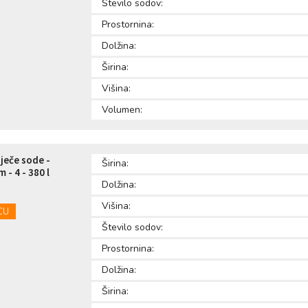
Število sodov:
Prostornina:
Dolžina:
Širina:
Višina:
Volumen:
oječe sode -
Širina:
- 4 - 380 l
Dolžina:
Višina:
CU
Število sodov:
Prostornina:
Dolžina:
Širina: