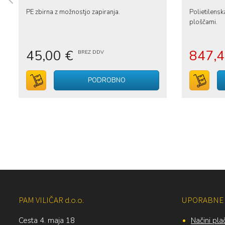
PE zbirna z možnostjo zapiranja.
Polietilensk
ploščami.
45,00 €
847,
BREZ DDV
V voziček
PODROBNO
V 
PAM VILIČAR d.o.o.
UPORABNE 
Cesta 4. maja 18
Načini plač