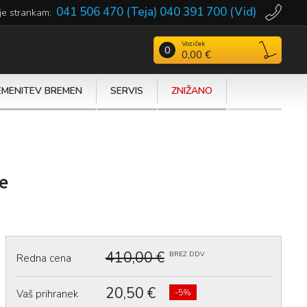
041 506 470 (Teja)
040 391 700 (Vid)
je strankam:
Voziček
Išči
0
0,00 €
EMENITEV BREMEN
SERVIS
ZNIŽANO
de
410,00 €
BREZ DDV
Redna cena
20,50 €
Vaš prihranek
-5%