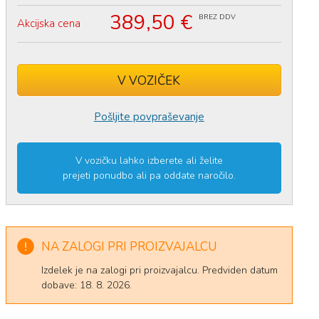
389,50 €
BREZ DDV
Akcijska cena
V VOZIČEK
Izdelek ste uspešno dodali v
voziček
.
Pošljite povpraševanje
V vozičku lahko izberete ali želite
prejeti ponudbo ali pa oddate naročilo.
NA ZALOGI PRI PROIZVAJALCU
Izdelek je na zalogi pri proizvajalcu. Predviden datum
dobave: 18. 8. 2026.