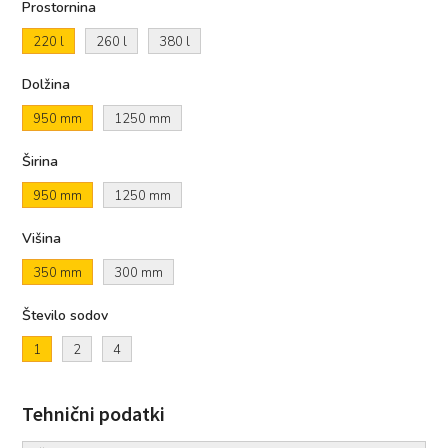
Prostornina
220 l
260 l
380 l
Dolžina
950 mm
1250 mm
Širina
950 mm
1250 mm
Višina
350 mm
300 mm
Število sodov
1
2
4
Tehnični podatki