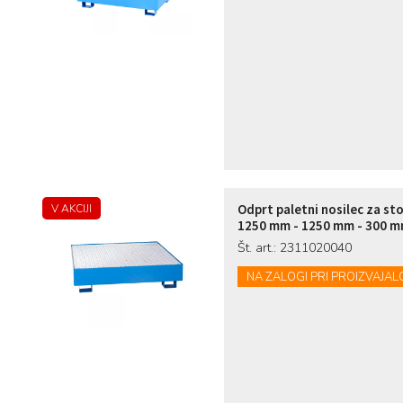
Odprt paletni nosilec za st
V AKCIJI
1250 mm - 1250 mm - 300 mm 
Št. art.: 2311020040
NA ZALOGI PRI PROIZVAJAL