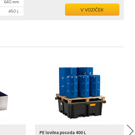
640 mm
V VOZIČEK
450 L
PE lovilna posoda 400 L