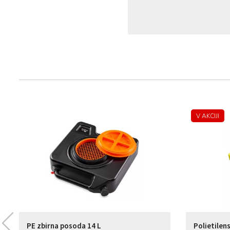
V AKCIJI
PE zbirna posoda 14 L
Polietilen