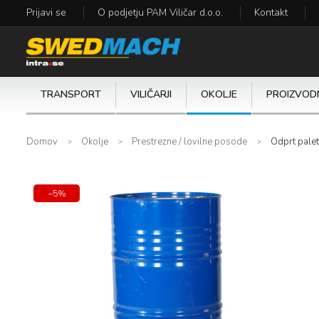
Prijavi se
O podjetju PAM Viličar d.o.o.
Kontakt
TRANSPORT
VILIČARJI
OKOLJE
PROIZVODN
Domov
Okolje
Prestrezne / lovilne posode
Odprt palet
−5%