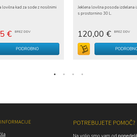
a lovilna kad za sode z nosilnimi
Jeklena lovilna posoda izdelana i
s prostornino 30 L.
45 €
120,00 €
BREZ DDV
BREZ DDV
voziček
PODROBNO
V voziček
PODROBN
INFORMACIJE
POTREBUJETE POMOČ?
ila
Na voljo smo vam od
ponedelj