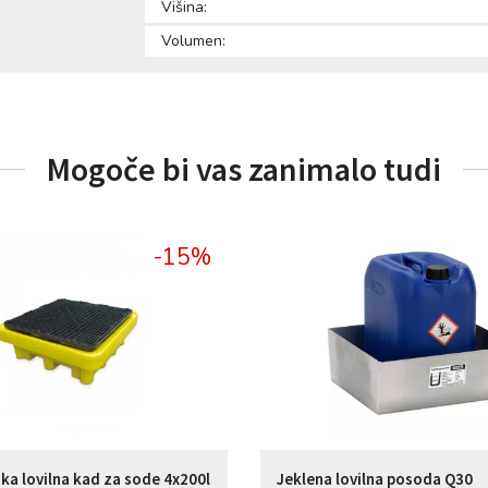
Višina:
Volumen:
Mogoče bi vas zanimalo tudi
-15%
ska lovilna kad za sode 4x200l
Jeklena lovilna posoda Q30