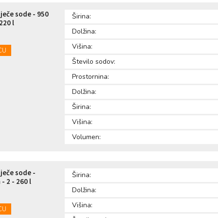
oječe sode - 950
Širina:
220 l
Dolžina:
Višina:
CU
Število sodov:
Prostornina:
Dolžina:
Širina:
Višina:
Volumen:
oječe sode -
Širina:
 2 - 260 l
Dolžina:
Višina:
CU