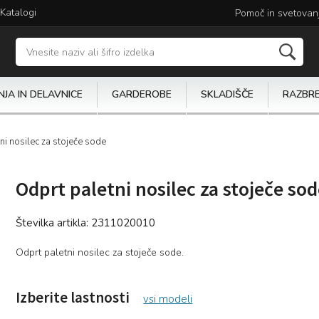
Katalogi
Pomoč in svetovan
JA IN DELAVNICE
GARDEROBE
SKLADIŠČE
RAZBR
ni nosilec za stoječe sode
Odprt paletni nosilec za stoječe so
Številka artikla:
2311020010
Odprt paletni nosilec za stoječe sode.
Izberite lastnosti
vsi modeli