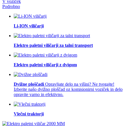
V voziček
Podrobno
Li-ION viličarji
Elektro paletni viličarji za talni transport
Elektro paletni viličarji z dvigom
Dvižne ploščadi
Opravljate delo na višini? Ne tvegajte!
Izberite našo dvižno ploščad oz komisionirni voziček in delo
opravite varno in efektivno.
Vlečni traktorji