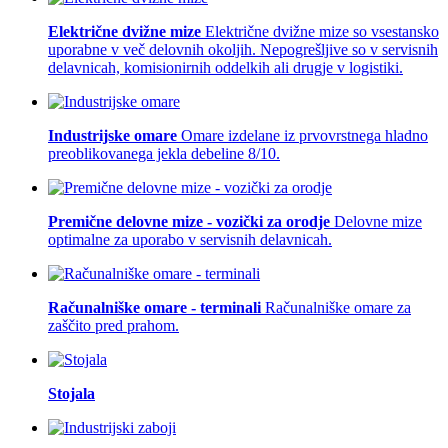
Električne dvižne mize
Električne dvižne mize so vsestansko
uporabne v več delovnih okoljih. Nepogrešljive so v servisnih
delavnicah, komisionirnih oddelkih ali drugje v logistiki.
Industrijske omare
Omare izdelane iz prvovrstnega hladno
preoblikovanega jekla debeline 8/10.
Premične delovne mize - vozički za orodje
Delovne mize
optimalne za uporabo v servisnih delavnicah.
Računalniške omare - terminali
Računalniške omare za
zaščito pred prahom.
Stojala