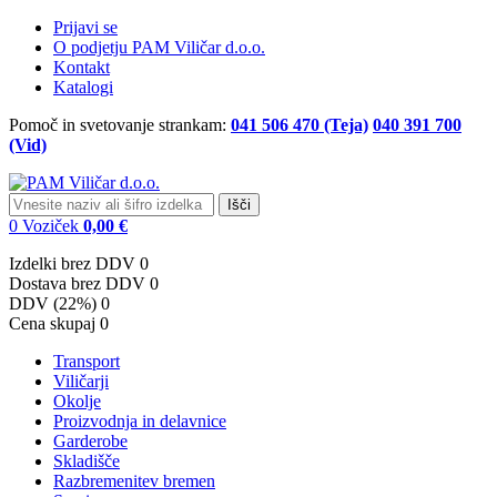
Prijavi se
O podjetju PAM Viličar d.o.o.
Kontakt
Katalogi
Pomoč in svetovanje strankam:
041 506 470 (Teja)
040 391 700
(Vid)
Išči
0
Voziček
0,00 €
Izdelki brez DDV
0
Dostava brez DDV
0
DDV (22%)
0
Cena skupaj
0
Transport
Viličarji
Okolje
Proizvodnja in delavnice
Garderobe
Skladišče
Razbremenitev bremen