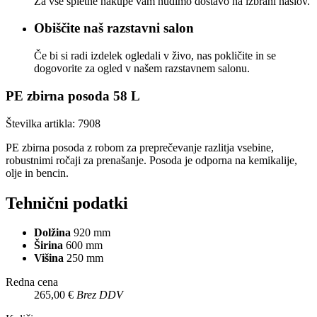
Za vse spletne nakupe vam nudimo dostavo na izbrani naslov.
Obiščite naš razstavni salon
Če bi si radi izdelek ogledali v živo, nas pokličite in se
dogovorite za ogled v našem razstavnem salonu.
PE zbirna posoda 58 L
Številka artikla:
7908
PE zbirna posoda z robom za preprečevanje razlitja vsebine,
robustnimi ročaji za prenašanje. Posoda je odporna na kemikalije,
olje in bencin.
Tehnični podatki
Dolžina
920 mm
Širina
600 mm
Višina
250 mm
Redna cena
265,00 €
Brez DDV