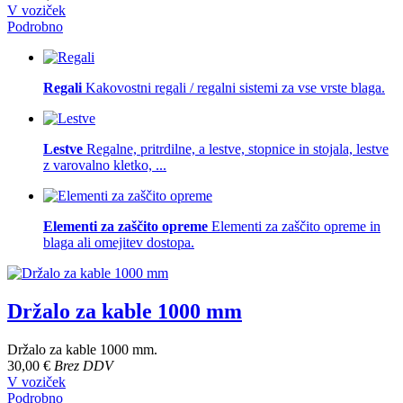
V voziček
Podrobno
Regali
Kakovostni regali / regalni sistemi za vse vrste blaga.
Lestve
Regalne, pritrdilne, a lestve, stopnice in stojala, lestve
z varovalno kletko, ...
Elementi za zaščito opreme
Elementi za zaščito opreme in
blaga ali omejitev dostopa.
Držalo za kable 1000 mm
Držalo za kable 1000 mm.
30,00 €
Brez DDV
V voziček
Podrobno