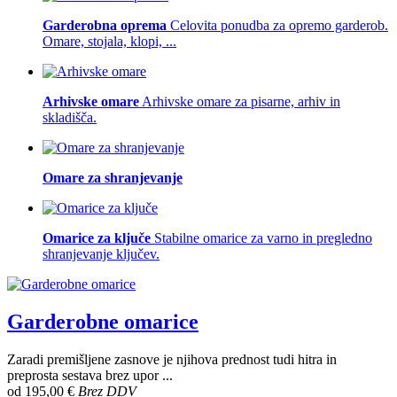
Garderobna oprema
Celovita ponudba za opremo garderob.
Omare, stojala, klopi, ...
Arhivske omare
Arhivske omare za pisarne, arhiv in
skladišča.
Omare za shranjevanje
Omarice za ključe
Stabilne omarice za varno in pregledno
shranjevanje ključev.
Garderobne omarice
Zaradi premišljene zasnove je njihova prednost tudi hitra in
preprosta sestava brez upor ...
od
195,00 €
Brez DDV