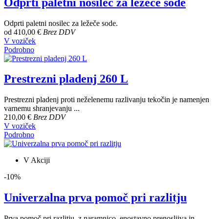
Odprti paletni nosilec za ležeče sode
Odprti paletni nosilec za ležeče sode.
od
410,00 €
Brez DDV
V voziček
Podrobno
Prestrezni pladenj 260 L
Prestrezni pladenj proti neželenemu razlivanju tekočin je namenjen
varnemu shranjevanju ...
210,00 €
Brez DDV
V voziček
Podrobno
V Akciji
-10%
Univerzalna prva pomoč pri razlitju
Prva pomoč pri razlitju, z naramnico, enostavno prenosljiva in