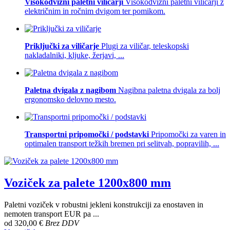
Visokodvižni paletni viličarji
Visokodvižni paletni viličarji z
električnim in ročnim dvigom ter pomikom.
Priključki za viličarje
Plugi za viličar, teleskopski
nakladalniki, kljuke, žerjavi, ...
Paletna dvigala z nagibom
Nagibna paletna dvigala za bolj
ergonomsko delovno mesto.
Transportni pripomočki / podstavki
Pripomočki za varen in
optimalen transport težkih bremen pri selitvah, popravilih, ...
Voziček za palete 1200x800 mm
Paletni voziček v robustni jekleni konstrukciji za enostaven in
nemoten transport EUR pa ...
od
320,00 €
Brez DDV