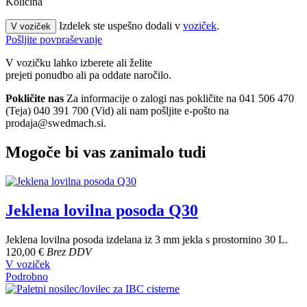
Količina
Izdelek ste uspešno dodali v
voziček
.
V voziček
Pošljite povpraševanje
V vozičku lahko izberete ali želite
prejeti ponudbo ali pa oddate naročilo.
Pokličite nas
Za informacije o zalogi nas pokličite na 041 506 470
(Teja) 040 391 700 (Vid) ali nam pošljite e-pošto na
prodaja@swedmach.si.
Mogoče bi vas zanimalo tudi
Jeklena lovilna posoda Q30
Jeklena lovilna posoda izdelana iz 3 mm jekla s prostornino 30 L.
120,00 €
Brez DDV
V voziček
Podrobno