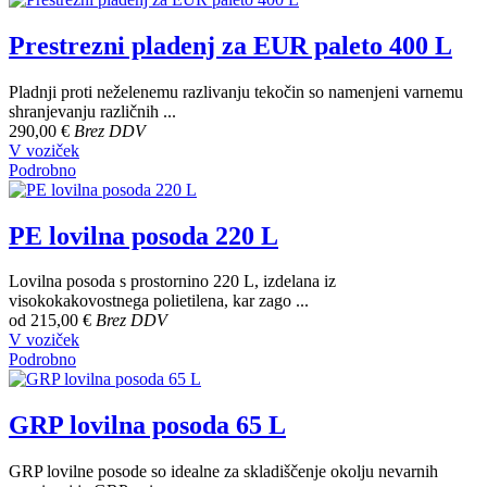
Prestrezni pladenj za EUR paleto 400 L
Pladnji proti neželenemu razlivanju tekočin so namenjeni varnemu
shranjevanju različnih ...
290,00 €
Brez DDV
V voziček
Podrobno
PE lovilna posoda 220 L
Lovilna posoda s prostornino 220 L, izdelana iz
visokokakovostnega polietilena, kar zago ...
od
215,00 €
Brez DDV
V voziček
Podrobno
GRP lovilna posoda 65 L
GRP lovilne posode so idealne za skladiščenje okolju nevarnih