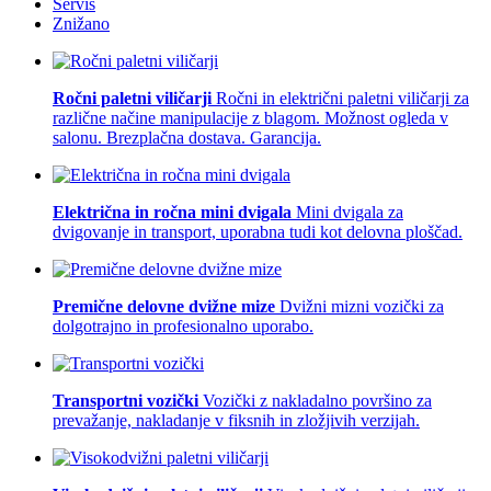
Servis
Znižano
Ročni paletni viličarji
Ročni in električni paletni viličarji za
različne načine manipulacije z blagom. Možnost ogleda v
salonu. Brezplačna dostava. Garancija.
Električna in ročna mini dvigala
Mini dvigala za
dvigovanje in transport, uporabna tudi kot delovna ploščad.
Premične delovne dvižne mize
Dvižni mizni vozički za
dolgotrajno in profesionalno uporabo.
Transportni vozički
Vozički z nakladalno površino za
prevažanje, nakladanje v fiksnih in zložjivih verzijah.