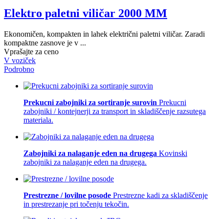
Elektro paletni viličar 2000 MM
Ekonomičen, kompakten in lahek električni paletni viličar. Zaradi
kompaktne zasnove je v ...
Vprašajte za ceno
V voziček
Podrobno
Prekucni zabojniki za sortiranje surovin
Prekucni
zabojniki / kontejnerji za transport in skladiščenje razsutega
materiala.
Zabojniki za nalaganje eden na drugega
Kovinski
zabojniki za nalaganje eden na drugega.
Prestrezne / lovilne posode
Prestrezne kadi za skladiščenje
in prestrezanje pri točenju tekočin.