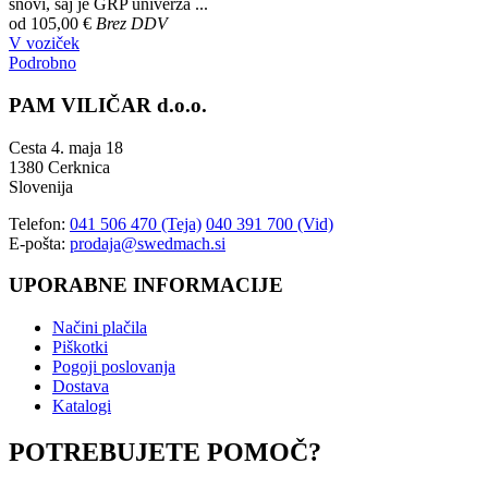
snovi, saj je GRP univerza ...
od
105,00 €
Brez DDV
V voziček
Podrobno
PAM VILIČAR d.o.o.
Cesta 4. maja 18
1380 Cerknica
Slovenija
Telefon:
041 506 470 (Teja)
040 391 700 (Vid)
E-pošta:
prodaja@swedmach.si
UPORABNE INFORMACIJE
Načini plačila
Piškotki
Pogoji poslovanja
Dostava
Katalogi
POTREBUJETE POMOČ?