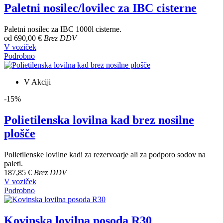
Paletni nosilec/lovilec za IBC cisterne
Paletni nosilec za IBC 1000l cisterne.
od
690,00 €
Brez DDV
V voziček
Podrobno
V Akciji
-15%
Polietilenska lovilna kad brez nosilne
plošče
Polietilenske lovilne kadi za rezervoarje ali za podporo sodov na
paleti.
187,85 €
Brez DDV
V voziček
Podrobno
Kovinska lovilna posoda R30